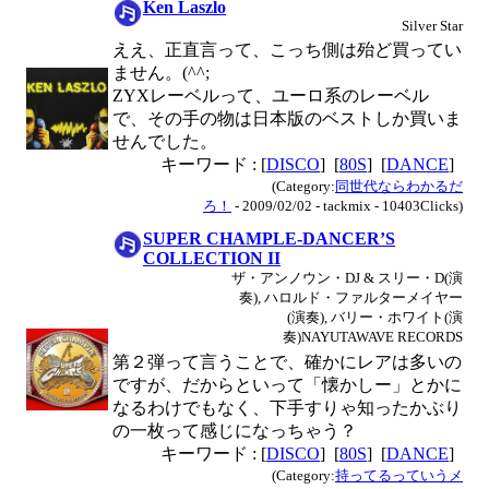
Ken Laszlo
Silver Star
ええ、正直言って、こっち側は殆ど買ってい
ません。(^^;
ZYXレーベルって、ユーロ系のレーベル
で、その手の物は日本版のベストしか買いま
せんでした。
キーワード : [
DISCO
] [
80S
] [
DANCE
]
(Category:
同世代ならわかるだ
ろ！
- 2009/02/02 - tackmix - 10403Clicks)
SUPER CHAMPLE-DANCER’S
COLLECTION II
ザ・アンノウン・DJ & スリー・D(演
奏), ハロルド・ファルターメイヤー
(演奏), バリー・ホワイト(演
奏)NAYUTAWAVE RECORDS
第２弾って言うことで、確かにレアは多いの
ですが、だからといって「懐かしー」とかに
なるわけでもなく、下手すりゃ知ったかぶり
の一枚って感じになっちゃう？
キーワード : [
DISCO
] [
80S
] [
DANCE
]
(Category:
持ってるっていうメ