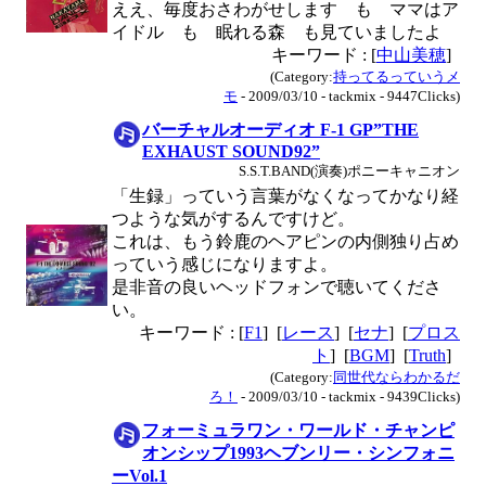
ええ、毎度おさわがせします も ママはア
イドル も 眠れる森 も見ていましたよ
キーワード : [
中山美穂
]
(Category:
持ってるっていうメ
モ
- 2009/03/10 - tackmix - 9447Clicks)
バーチャルオーディオ F-1 GP”THE
EXHAUST SOUND92”
S.S.T.BAND(演奏)ポニーキャニオン
「生録」っていう言葉がなくなってかなり経
つような気がするんですけど。
これは、もう鈴鹿のヘアピンの内側独り占め
っていう感じになりますよ。
是非音の良いヘッドフォンで聴いてくださ
い。
キーワード : [
F1
] [
レース
] [
セナ
] [
プロス
ト
] [
BGM
] [
Truth
]
(Category:
同世代ならわかるだ
ろ！
- 2009/03/10 - tackmix - 9439Clicks)
フォーミュラワン・ワールド・チャンピ
オンシップ1993ヘブンリー・シンフォニ
ーVol.1