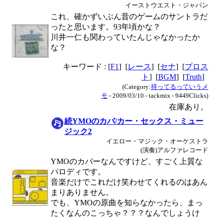
イーストウエスト・ジャパン
これ、確かずいぶん昔のゲームのサントラだ
ったと思います。93年頃かな？
川井一仁も関わっていたんじゃなかったか
な？
キーワード : [
F1
] [
レース
] [
セナ
] [
プロス
ト
] [
BGM
] [
Truth
]
(Category:
持ってるっていうメ
モ
- 2009/03/10 - tackmix - 9449Clicks)
在庫あり。
続YMOのカバ/カー・セックス・ミュー
ジック2
イエロー・マジック・オーケストラ
(演奏)アルファレコード
YMOのカバーなんですけど、すごく上質な
パロディです。
音楽だけでこれだけ笑わせてくれるのはあん
まりありません。
でも、YMOの原曲を知らなかったら、まっ
たくなんのこっちゃ？？？なんでしょうけ