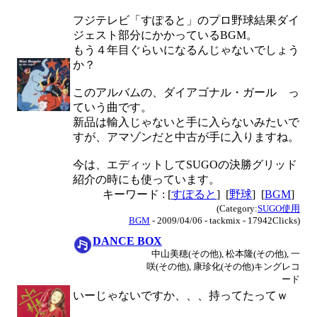
フジテレビ「すぽると」のプロ野球結果ダイ
ジェスト部分にかかっているBGM。
もう４年目ぐらいになるんじゃないでしょう
か？
このアルバムの、ダイアゴナル・ガール っ
ていう曲です。
新品は輸入じゃないと手に入らないみたいで
すが、アマゾンだと中古が手に入りますね。
今は、エディットしてSUGOの決勝グリッド
紹介の時にも使っています。
キーワード : [
すぽると
] [
野球
] [
BGM
]
(Category:
SUGO使用
BGM
- 2009/04/06 - tackmix - 17942Clicks)
DANCE BOX
中山美穂(その他), 松本隆(その他), 一
咲(その他), 康珍化(その他)キングレコ
ード
いーじゃないですか、、、持ってたってｗ