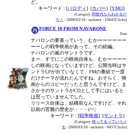
ど。
キーワード : [
パロディ
] [
カバー
] [
YMO
]
(Category:
同世代ならわかるだ
ろ！
- 2009/03/10 - tackmix - 10643Clicks)
FORCE 10 FROM NAVARONE
Fsm
ナバロンの要塞っていう、むかーーーーーー
ーーしの戦争映画があって、その続編。
ナバロンの嵐のサントラです。
まー、すでにこの映画自体も、むかーーーー
しの映画になっていますけど、公開当時はサ
ントラLPが出ていなくて、FMの番組で一度
だけテーマが流れたんですね。おそらく、映
画からのコピーだったと思うんですけど、ま
さかそのサントラがCDとして手にはいると
は思っていませんでした。
リリース自体は、結構前なんですけど、それ
以前の苦難の歴史が・・・(^^;
キーワード : [
戦争映画
] [
サントラ
]
(Category:
持ってるっていうメ
モ
- 2009/03/10 - tackmix - 9457Clicks)