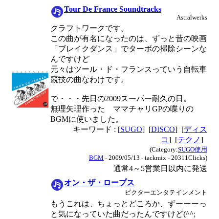
Tour De France Soundtracks
Astralwerks
クラフトワークです。
この曲が有名になったのは、ずっと昔の映画
「ブレイクダンス」でターボの掃除シーンな
んですけど
元々はツール・ド・フランスっていう自転車
競技の曲なわけです。
で・・・先日の2009スーパー耐久の日。
無理矢理作った ママチャリGPの喋りの
BGMに使いました。
キーワード : [
SUGO
] [
DISCO
] [
ディス
コ
] [
テクノ
]
(Category:
SUGO使用
BGM
- 2009/05/13 - tackmix - 20311Clicks)
通常4～5営業日以内に発送
オン・ザ・ロープス
ビクターエンタテインメント
もうこれは、ちょっとどころか、ずーーーっ
と気になっていた曲だったんですけど(^^;