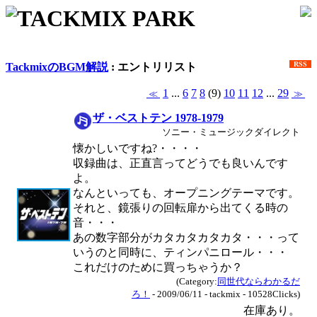
TACKMIX PARK
RSS
TackmixのBGM解説
: エントリリスト
1
...
6
7
8
(9)
10
11
12
...
29
≪
≫
ザ・ベストテン 1978-1979
ソニー・ミュージックダイレクト
懐かしいですね?・・・・
収録曲は、正直言ってどうでも良いんです
よ。
なんといっても、オープニングテーマです。
それと、鏡張りの回転扉から出てくる時の
音・・・
あの数字部分がカタカタカタカタ・・・って
いうのと同時に、ティンパニロール・・・
これだけのために買っちゃうか？
(Category:
同世代ならわかるだ
ろ！
- 2009/06/11 - tackmix - 10528Clicks)
在庫あり。