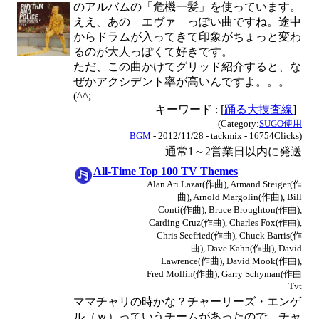
のアルバムの「危機一髪」を使っています。
ええ、あの エヴァ っぽい曲ですね。途中
からドラムが入ってきて印象がちょっと変わ
るのが大人っぽくて好きです。
ただ、この曲かけてグリッド紹介すると、な
ぜかアクシデント率が高いんですよ。。。
(^^;
キーワード : [
踊る大捜査線
]
(Category:
SUGO使用
BGM
- 2012/11/28 - tackmix - 16754Clicks)
通常1～2営業日以内に発送
All-Time Top 100 TV Themes
Alan Ari Lazar(作曲), Armand Steiger(作
曲), Arnold Margolin(作曲), Bill
Conti(作曲), Bruce Broughton(作曲),
Carding Cruz(作曲), Charles Fox(作曲),
Chris Seefried(作曲), Chuck Barris(作
曲), Dave Kahn(作曲), David
Lawrence(作曲), David Mook(作曲),
Fred Mollin(作曲), Garry Schyman(作曲
Tvt
ママチャリの時かな？チャーリーズ・エンゲ
ル（ｗ）っていうチームがあったので、チャ