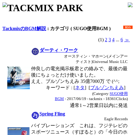
TACKMIX PARK
RSS
TackmixのBGM解説
: カテゴリ ( SUGO使用BGM )
(1)
2
3
4
...
6
≫
ダーティ・ワーク
オースティン・マホーン(メインアー
ティスト)Universal Music LLC
仲良しの電光掲示板君との絡みで、最後の最
後にちょっとだけ使いました。
ええ、ブルゾンちえみ 35億7000万 で (^^;
キーワード : [
ネタ
] [
ブルゾンちえみ
]
(Category:
SUGO使用
BGM
- 2017/06/19 - tackmix - 18361Clicks)
通常1～2営業日以内に発送
Spring Fling
Eagle Records
バイブレーションズ これは、フジテレビの
スポーツニュース（すぽると）の「今日のホ