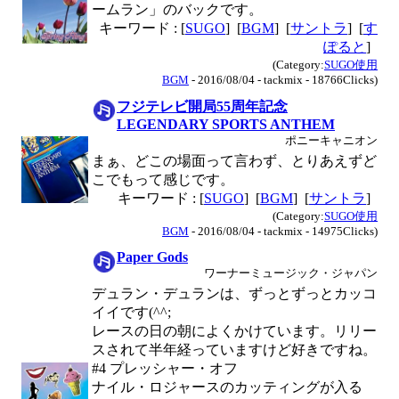
ームラン」のバックです。
キーワード : [
SUGO
] [
BGM
] [
サントラ
] [
す
ぽると
]
(Category:
SUGO使用
BGM
- 2016/08/04 - tackmix - 18766Clicks)
フジテレビ開局55周年記念
LEGENDARY SPORTS ANTHEM
ポニーキャニオン
まぁ、どこの場面って言わず、とりあえずど
こでもって感じです。
キーワード : [
SUGO
] [
BGM
] [
サントラ
]
(Category:
SUGO使用
BGM
- 2016/08/04 - tackmix - 14975Clicks)
Paper Gods
ワーナーミュージック・ジャパン
デュラン・デュランは、ずっとずっとカッコ
イイです(^^;
レースの日の朝によくかけています。リリー
スされて半年経っていますけど好きですね。
#4 プレッシャー・オフ
ナイル・ロジャースのカッティングが入る