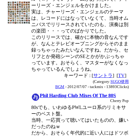
ーリーズ・エンジェルをかけました。
実は、チャーリーズ・エンジェルのテーマ
は、レコードにはなっていなくて、当時オム
ニバスでリリースされていたのも、演奏は別
の楽団・・・ってのばかりでした。
このリリースでは、確かに本物の音なんです
が、なんとテレビオープニングからそのまま
録っちゃったみたいなんですね。だから、セ
リフとか発砲シーンのSEとかがかぶっちゃ
っています。おそらく、マスターがなくなっ
ちゃっているんでしょうね。
キーワード : [
サントラ
] [
TV
]
(Category:
SUGO使用
BGM
- 2012/07/07 - tackmix - 13893Clicks)
Phil Harding Club Mixes Of The 80S
Cherry Pop
80sでも、いわゆるPWLユーロ系のリミキサ
ーのベスト盤。
当時、一応買って聴いてはいたものの、嫌い
だったのねｗ
だから、おそらく年代的に近い人にはドツボ