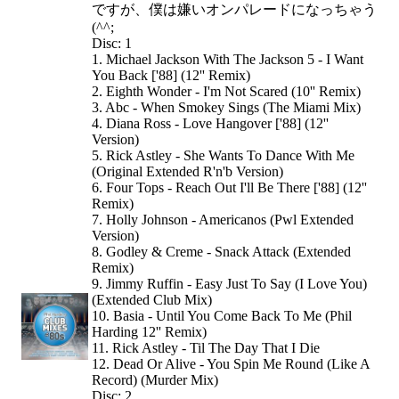
ですが、僕は嫌いオンパレードになっちゃう
(^^;
Disc: 1
1. Michael Jackson With The Jackson 5 - I Want
You Back ['88] (12'' Remix)
2. Eighth Wonder - I'm Not Scared (10'' Remix)
3. Abc - When Smokey Sings (The Miami Mix)
4. Diana Ross - Love Hangover ['88] (12''
Version)
5. Rick Astley - She Wants To Dance With Me
(Original Extended R'n'b Version)
6. Four Tops - Reach Out I'll Be There ['88] (12''
Remix)
7. Holly Johnson - Americanos (Pwl Extended
Version)
8. Godley & Creme - Snack Attack (Extended
Remix)
9. Jimmy Ruffin - Easy Just To Say (I Love You)
(Extended Club Mix)
10. Basia - Until You Come Back To Me (Phil
Harding 12'' Remix)
11. Rick Astley - Til The Day That I Die
12. Dead Or Alive - You Spin Me Round (Like A
Record) (Murder Mix)
Disc: 2