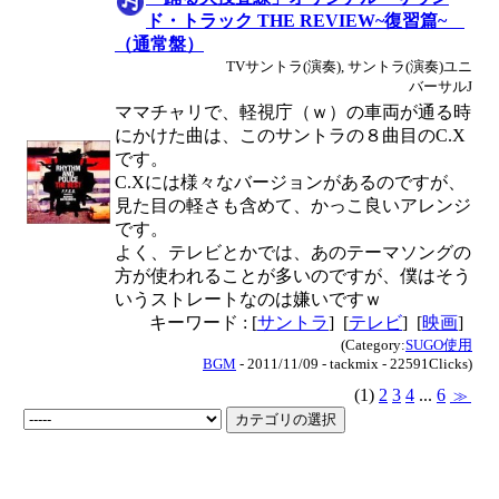
ド・トラック THE REVIEW~復習篇~
（通常盤）
TVサントラ(演奏), サントラ(演奏)ユニ
バーサルJ
ママチャリで、軽視庁（ｗ）の車両が通る時
にかけた曲は、このサントラの８曲目のC.X
です。
C.Xには様々なバージョンがあるのですが、
見た目の軽さも含めて、かっこ良いアレンジ
です。
よく、テレビとかでは、あのテーマソングの
方が使われることが多いのですが、僕はそう
いうストレートなのは嫌いですｗ
キーワード : [
サントラ
] [
テレビ
] [
映画
]
(Category:
SUGO使用
BGM
- 2011/11/09 - tackmix - 22591Clicks)
(1)
2
3
4
...
6
≫