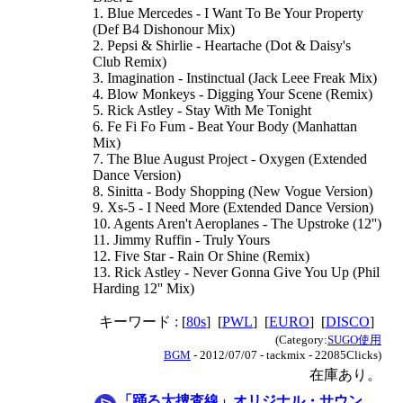
1. Blue Mercedes - I Want To Be Your Property
(Def B4 Dishonour Mix)
2. Pepsi & Shirlie - Heartache (Dot & Daisy's
Club Remix)
3. Imagination - Instinctual (Jack Leee Freak Mix)
4. Blow Monkeys - Digging Your Scene (Remix)
5. Rick Astley - Stay With Me Tonight
6. Fe Fi Fo Fum - Beat Your Body (Manhattan
Mix)
7. The Blue August Project - Oxygen (Extended
Dance Version)
8. Sinitta - Body Shopping (New Vogue Version)
9. Xs-5 - I Need More (Extended Dance Version)
10. Agents Aren't Aeroplanes - The Upstroke (12'')
11. Jimmy Ruffin - Truly Yours
12. Five Star - Rain Or Shine (Remix)
13. Rick Astley - Never Gonna Give You Up (Phil
Harding 12'' Mix)
キーワード : [
80s
] [
PWL
] [
EURO
] [
DISCO
]
(Category:
SUGO使用
BGM
- 2012/07/07 - tackmix - 22085Clicks)
在庫あり。
「踊る大捜査線」オリジナル・サウン