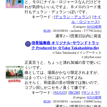
と、モロにナイル・ロジャースなんだけどそ
れが気持ちいいんですよ。Ｂメロのコード進
行もデュラン・デュランっぽいです。
キーワード : [
デュラン・デュラン
] [
ナイ
ル・ロジャース
]
(Category:
SUGO使用
BGM
- 2016/08/01 - tackmix - 17779Clicks)
通常2～3営業日以内に発送
信長協奏曲 オリジナル･サウンドトラッ
ク Produced by ☆Taku Takahashi(m-flo)
☆Taku Takahashi(メインアーティス
ト)rhythm zone
正直言うと、ちょっと潰れ加減の音で使いに
くいです。
曲としては、場面がかなり限定されますが、
はまっていく分にはいいですよね。
おそらく、和楽器の音が現物では無いので、
コブシ回しがニセモノ臭くて嫌です。
キーワード : [
SUGO
] [
BGM
] [
サントラ
]
(Category:
SUGO使用
BGM
- 2016/08/01 - tackmix - 15698Clicks)
通常1～2営業日以内に発送