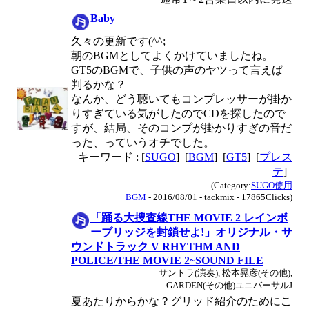
Baby
久々の更新です(^^;
朝のBGMとしてよくかけていましたね。
GT5のBGMで、子供の声のヤツって言えば
判るかな？
なんか、どう聴いてもコンプレッサーが掛か
りすぎている気がしたのでCDを探したので
すが、結局、そのコンプが掛かりすぎの音だ
った、っていうオチでした。
キーワード : [
SUGO
] [
BGM
] [
GT5
] [
プレス
テ
]
(Category:
SUGO使用
BGM
- 2016/08/01 - tackmix - 17865Clicks)
「踊る大捜査線THE MOVIE 2 レインボ
ーブリッジを封鎖せよ!」オリジナル・サ
ウンドトラック V RHYTHM AND
POLICE/THE MOVIE 2~SOUND FILE
サントラ(演奏), 松本晃彦(その他),
GARDEN(その他)ユニバーサルJ
夏あたりからかな？グリッド紹介のためにこ