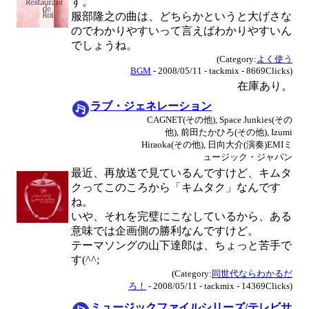
す。
服部隆之の曲は、どちらかというと大げさな
のでわかりやすいって言えばわかりやすいん
でしょうね。
(Category:
よく使う
BGM
- 2008/05/11 - tackmix - 8669Clicks)
在庫あり。
ラブ・ジェネレーション
CAGNET(その他), Space Junkies(その
他), 前田たかひろ(その他), Izumi
Hiraoka(その他), 日向大介(演奏)EMIミ
ュージック・ジャパン
最近、再放送で見ているんですけど、キムタ
クってこのころから「キムタク」なんです
ね。
いや、それを完璧にこなしているから、ある
意味では企画側の勝利なんですけど。
テーマソングの山下達郎は、ちょっと苦手で
す(^^;
(Category:
同世代ならわかるだ
ろ！
- 2008/05/11 - tackmix - 14369Clicks)
ミュージックファイルシリーズ/テレビサ