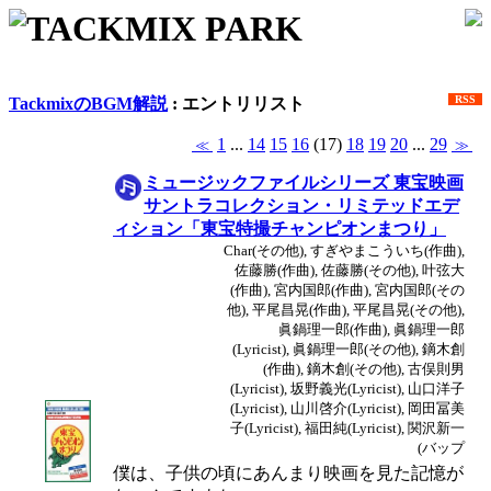
TACKMIX PARK
RSS
TackmixのBGM解説
: エントリリスト
1
...
14
15
16
(17)
18
19
20
...
29
≪
≫
ミュージックファイルシリーズ 東宝映画
サントラコレクション・リミテッドエデ
ィション「東宝特撮チャンピオンまつり」
Char(その他), すぎやまこういち(作曲),
佐藤勝(作曲), 佐藤勝(その他), 叶弦大
(作曲), 宮内国郎(作曲), 宮内国郎(その
他), 平尾昌晃(作曲), 平尾昌晃(その他),
眞鍋理一郎(作曲), 眞鍋理一郎
(Lyricist), 眞鍋理一郎(その他), 鏑木創
(作曲), 鏑木創(その他), 古俣則男
(Lyricist), 坂野義光(Lyricist), 山口洋子
(Lyricist), 山川啓介(Lyricist), 岡田冨美
子(Lyricist), 福田純(Lyricist), 関沢新一
(バップ
僕は、子供の頃にあんまり映画を見た記憶が