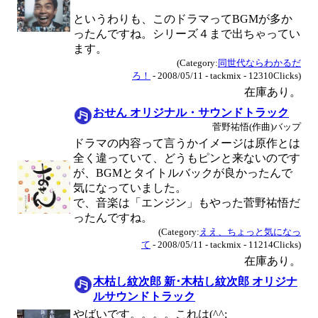
というわりも、このドラマってBGMが多か
ったんですね。シリーズ４まで出ちゃってい
ます。
(Category:
同世代ならわかるだ
ろ！
- 2008/05/11 - tackmix - 12310Clicks)
在庫あり。
おせん オリジナル・サウンドトラック
菅野祐悟(作曲)バップ
ドラマの内容って言うかイメージは原作とは
全く違っていて、どうもピンと来ないのです
が、BGMとタイトルバックが良かったんで
気になっていました。
で、音楽は「エンジン」もやった菅野祐悟だ
ったんですね。
(Category:
ええ、ちょっと気になっ
て
- 2008/05/11 - tackmix - 11214Clicks)
在庫あり。
木枯し紋次郎 新･木枯し紋次郎 オリジナ
ルサウンドトラック
やばいです。。。。これは(^^;