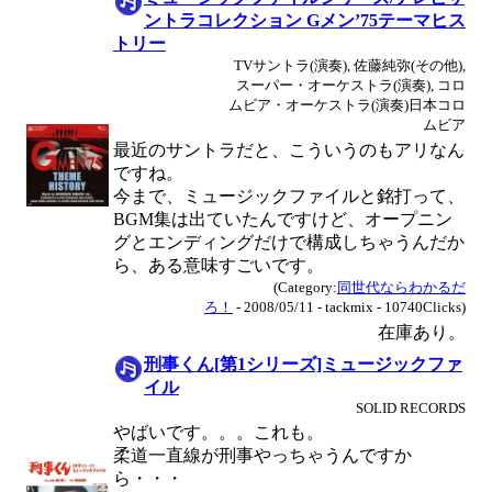
ントラコレクション Gメン’75テーマヒス
トリー
TVサントラ(演奏), 佐藤純弥(その他),
スーパー・オーケストラ(演奏), コロ
ムビア・オーケストラ(演奏)日本コロ
ムビア
最近のサントラだと、こういうのもアリなん
ですね。
今まで、ミュージックファイルと銘打って、
BGM集は出ていたんですけど、オープニン
グとエンディングだけで構成しちゃうんだか
ら、ある意味すごいです。
(Category:
同世代ならわかるだ
ろ！
- 2008/05/11 - tackmix - 10740Clicks)
在庫あり。
刑事くん[第1シリーズ]ミュージックファ
イル
SOLID RECORDS
やばいです。。。これも。
柔道一直線が刑事やっちゃうんですか
ら・・・