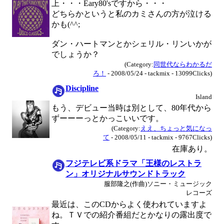
上・・・Eary80'sですから・・・
どちらかというと私のカミさんの方が泣ける
かも(^^;
ダン・ハートマンとかシェリル・リンいかが
でしょうか？
(Category:
同世代ならわかるだ
ろ！
- 2008/05/24 - tackmix - 13099Clicks)
Discipline
Island
もう、デビュー当時は別として、80年代から
ずーーーっとかっこいいです。
(Category:
ええ、ちょっと気になっ
て
- 2008/05/11 - tackmix - 9767Clicks)
在庫あり。
フジテレビ系ドラマ「王様のレストラ
ン」オリジナルサウンドトラック
服部隆之(作曲)ソニー・ミュージック
レコーズ
最近は、このCDからよく使われていますよ
ね。ＴＶでの紹介番組だとかなりの露出度で