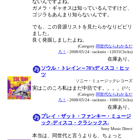
ないんですよね。
ガメラ・ギャオスは知っているんですけど、
ゴジラもあんまり知らないんです。
でも、この音源リストを見たらかなりビビリ
ました。
良く発掘しましたよね。
(Category:
同世代ならわかるだ
ろ！
- 2008/05/24 - tackmix - 12031Clicks)
在庫あり。
ソウル・トレイン～70’sディスコ・ヒッ
ツ
ソニー・ミュージックレコーズ
実はこのころ私はまだ中坊です。。。。(^^;
(Category:
同世代ならわかるだ
ろ！
- 2008/05/24 - tackmix - 10881Clicks)
在庫あり。
プレイ・ザット・ファンキー・ミュージ
ック-ディスコ・クラシックス-
Sony Music Direct
本当は、同世代と言うよりも、ちょっと