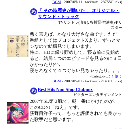
BGM
- 2007/05/11 - tackmix - 28755Clicks)
「 その時歴史が動いた 」 オリジナル・
サウンド・トラック
TVサントラ(演奏), 谷川賢作(演奏)ポリ
スター
悪く言えば、かなり大げさな曲です。ただ、
番組としてはプロジェクトXより、ずっとマ
シなので結構見てしまいます。
特に、HDに録り貯めして、寝る前に見始め
ると、結局１つのエピソードを見るのに３日
かかったり(^^;
寝られなくて４つぐらい見ちゃったり。。。
(Category:
よく使う
BGM
- 2007/05/07 - tackmix - 21431Clicks)
Best Hits Non Stop Clubmix
ビクターエンタテインメント
2007年SL第２戦で、朝一番にかけたのが、
このCDの「ねえ」です。
荻野目洋子って、もっと評価されても良かっ
た歌手だと思います。