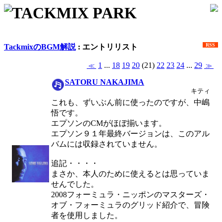
TACKMIX PARK
RSS
TackmixのBGM解説
: エントリリスト
1
...
18
19
20
(21)
22
23
24
...
29
≪
≫
SATORU NAKAJIMA
キティ
これも、ずいぶん前に使ったのですが、中嶋
悟です。
エプソンのCMがほぼ揃います。
エプソン９１年最終バージョンは、このアル
バムには収録されていません。
追記・・・・
まさか、本人のために使えるとは思っていま
せんでした。
2008フォーミュラ・ニッポンのマスターズ・
オブ・フォーミュラのグリッド紹介で、冒険
者を使用しました。