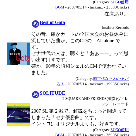
(Category:
SUGO使用
BGM
- 2007/05/14 - tackmix - 25538Clicks)
在庫あり。
Best of Gota
Instinct Records
その昔、確かカートの全国大会のお昼休みに
流していた曲が、このCDの All alone で
す。
セナ世代の人は、聴くと「あぁーー」って思
い出すはずです。
確か、90年の昭和シェルのCMで使われてい
ました。
(Category:
同世代ならわかるだ
ろ！
- 2007/05/14 - tackmix - 19935Clicks)
SOLITUDE
T-SQUARE AND FRIENDS(演奏)ヴィレ
ッジ・レコード
2007 SL 第２戦で、解説をちょっと間違って
しまった「セナ優勝曲」です。
イントロはオリジナルよりも、好きです。
(Category:
SUGO使用
BGM
- 2007/05/14 - tackmix - 26905Clicks)