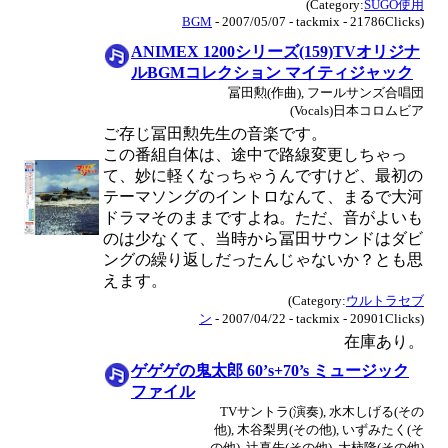
(Category:
SUGO使用
BGM
- 2007/05/07 - tackmix - 21786Clicks)
ANIMEX 1200シリーズ(159)TVオリジナ
ルBGMコレクション マイティジャック
冨田勲(作曲), フールサンズ合唱団
(Vocals)日本コロムビア
ご存じ冨田勲先生の音楽です。
この番組自体は、途中で路線変更しちゃっ
て、妙に軽くなっちゃうんですけど、最初の
テーマソングのイントロなんて、まるで大河
ドラマそのままですよね。ただ、音がよいも
のは少なくて、当時から冨田サウンドはダビ
ングの繰り返しだったんじゃないか？とも思
えます。
(Category:
ウルトラセブ
ン
- 2007/04/22 - tackmix - 20901Clicks)
在庫あり。
ゲゲゲの鬼太郎 60’s+70’s ミュージック
ファイル
TVサントラ(演奏), 水木しげる(その
他), 木谷梨男(その他), いずみたく(そ
の他), 辻真先(その他), 大柿隆(その他)