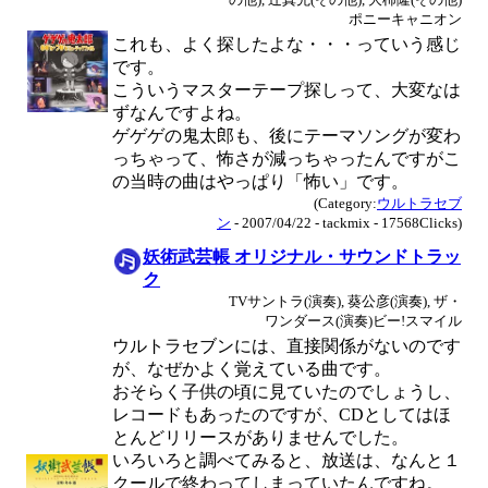
ポニーキャニオン
これも、よく探したよな・・・っていう感じ
です。
こういうマスターテープ探しって、大変なは
ずなんですよね。
ゲゲゲの鬼太郎も、後にテーマソングが変わ
っちゃって、怖さが減っちゃったんですがこ
の当時の曲はやっぱり「怖い」です。
(Category:
ウルトラセブ
ン
- 2007/04/22 - tackmix - 17568Clicks)
妖術武芸帳 オリジナル・サウンドトラッ
ク
TVサントラ(演奏), 葵公彦(演奏), ザ・
ワンダース(演奏)ビー!スマイル
ウルトラセブンには、直接関係がないのです
が、なぜかよく覚えている曲です。
おそらく子供の頃に見ていたのでしょうし、
レコードもあったのですが、CDとしてはほ
とんどリリースがありませんでした。
いろいろと調べてみると、放送は、なんと１
クールで終わってしまっていたんですね。