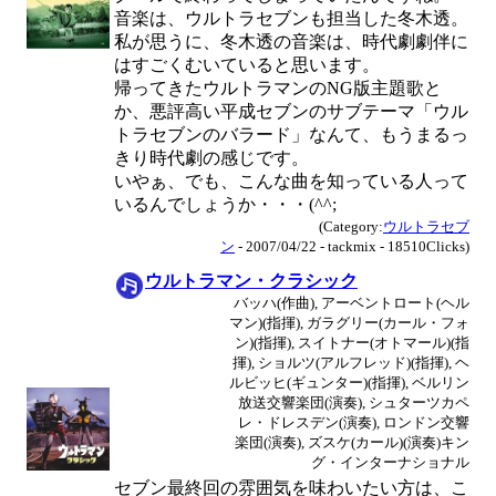
音楽は、ウルトラセブンも担当した冬木透。
私が思うに、冬木透の音楽は、時代劇劇伴に
はすごくむいていると思います。
帰ってきたウルトラマンのNG版主題歌と
か、悪評高い平成セブンのサブテーマ「ウル
トラセブンのバラード」なんて、もうまるっ
きり時代劇の感じです。
いやぁ、でも、こんな曲を知っている人って
いるんでしょうか・・・(^^;
(Category:
ウルトラセブ
ン
- 2007/04/22 - tackmix - 18510Clicks)
ウルトラマン・クラシック
バッハ(作曲), アーベントロート(ヘル
マン)(指揮), ガラグリー(カール・フォ
ン)(指揮), スイトナー(オトマール)(指
揮), ショルツ(アルフレッド)(指揮), ヘ
ルビッヒ(ギュンター)(指揮), ベルリン
放送交響楽団(演奏), シュターツカペ
レ・ドレスデン(演奏), ロンドン交響
楽団(演奏), ズスケ(カール)(演奏)キン
グ・インターナショナル
セブン最終回の雰囲気を味わいたい方は、こ