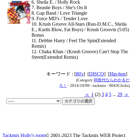
6. Sheila E. / Holly Rock
7. Beastie Boys / She's On It
8. Gap Band / Love Triangle
9. Force MD's / Tender Love
10. Krush Groove All-Stars (Run-D.M.C., Sheila
E., Kurtis Blow, Fat Boys) / Krush Groovin (5:05)
Bonus
11. Debbie Harry / Feel The Spin(Extended
Remix)
12. Chaka Khan / (Krush Groove) Can't Stop The
Street(Extended Remix)
キーワード : [
80's
] [
DISCO
] [
Hip-hop
]
(Category:
同世代ならわかるだ
ろ！
- 2014/10/09 - tackmix - 9043Clicks)
1
(2)
3
4
5
...
29
≪
≫
Tackmix Holly's room
© 2001-2023 The Tackmix WEB Project