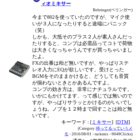
ィオミキサー
Behringer(ベリンガー)
今まで802を使っていたのですが、マイク使
いが３人になったりすると途端にパニック
（笑）
しかも、大抵そのプラス２人が素人さんだっ
たりすると、コンプは必需品ってコトで荷物
は大きくなっちゃうんですが買っちゃいまし
たよ。
FXの出番は殆ど無いですが、やっぱりステ
レオ入力にEQが欲しいです。受けとった
BGMをそのままかけると、どうしても音質
が揃わないときとかあるんですよ。
コンプの効き方は、非常にナチュラルです。
いかにもかけてます、って感じでは無いので
すが、やっぱりサラッとかけるのがいいでし
ょうね。ノブを１２時まで回すことは殆ど無
いです。
キーワード : [
ミキサー
] [
DTM
]
(Category:
持ってるっていうメ
モ
- 2016/08/01 - tackmix - 9049Clicks)