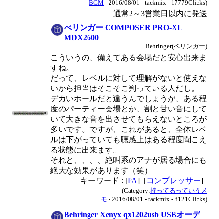
BGM
- 2016/08/01 - tackmix - 17779Clicks)
通常2～3営業日以内に発送
べリンガー COMPOSER PRO-XL
MDX2600
Behringer(ベリンガー)
こういうの、備えてある会場だと安心出来ま
すね。
だって、レベルに対して理解がないと使えな
いから担当はそこそこ判っている人だし。
デカいホールだと違うんでしょうが、ある程
度のパーティー会場とか、割と甘い音にして
いて大きな音を出させてもらえないところが
多いです。ですが、これがあると、全体レベ
ルは下がっていても聴感上はある程度聞こえ
る状態に出来ます。
それと、、、、絶叫系のアナが居る場合にも
絶大な効果があります（笑）
キーワード : [
PA
] [
コンプレッサー
]
(Category:
持ってるっていうメ
モ
- 2016/08/01 - tackmix - 8121Clicks)
Behringer Xenyx qx1202usb USBオーデ