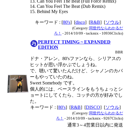
13. Can You Feel The Beat (Full Force Remix)
14. Can You Feel The Beat (Dub Remix)
15. Behind My Eyes
キーワード : [
80's
] [
disco
] [
R&B
] [
ソウル
]
(Category:
同世代ならわかるだ
ろ！
- 2014/10/09 - tackmix - 10936Clicks)
PERFECT TIMING ~ EXPANDED
EDITION
BBR
ドナ・アレン。80'sファンなら、シリアスの
ヒットが思い浮かぶでしょうね。
で、聴いて驚いたんだけど、シャノンのカバ
ーもやっていたのね。
Sweet Somebody です。
個人的には、ベースラインをもうちょっとシ
ョートにしてくたら、コッチの方が好みでし
た。
キーワード : [
80's
] [
R&B
] [
DISCO
] [
ソウル
]
(Category:
同世代ならわかるだ
ろ！
- 2014/10/09 - tackmix - 9267Clicks)
通常3～4営業日以内に発送