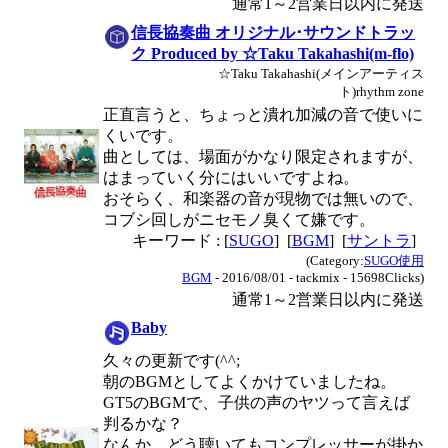
通常1～2営業日以内に発送
信長協奏曲 オリジナル･サウンドトラッ
ク Produced by ☆Taku Takahashi(m-flo)
☆Taku Takahashi(メインアーティス
ト)rhythm zone
正直言うと、ちょっと潰れ加減の音で使いに
くいです。
曲としては、場面がかなり限定されますが、
はまっていく分にはいいですよね。
おそらく、和楽器の音が現物では無いので、
コブシ回しがニセモノ臭くて嫌です。
キーワード : [
SUGO
] [
BGM
] [
サントラ
]
(Category:
SUGO使用
BGM
- 2016/08/01 - tackmix - 15698Clicks)
通常1～2営業日以内に発送
Baby
久々の更新です(^^;
朝のBGMとしてよくかけていましたね。
GT5のBGMで、子供の声のヤツって言えば
判るかな？
なんか、どう聴いてもコンプレッサーが掛か