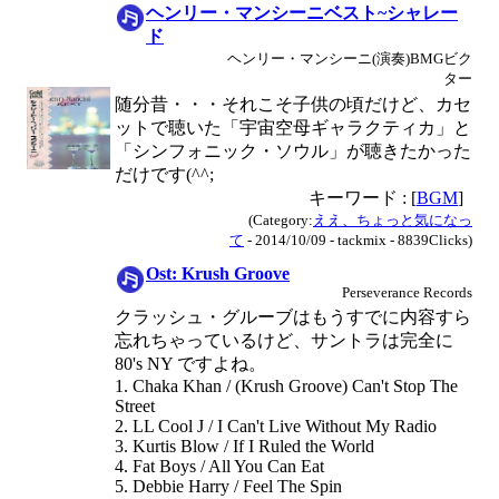
ヘンリー・マンシーニベスト~シャレー
ド
ヘンリー・マンシーニ(演奏)BMGビク
ター
随分昔・・・それこそ子供の頃だけど、カセ
ットで聴いた「宇宙空母ギャラクティカ」と
「シンフォニック・ソウル」が聴きたかった
だけです(^^;
キーワード : [
BGM
]
(Category:
ええ、ちょっと気になっ
て
- 2014/10/09 - tackmix - 8839Clicks)
Ost: Krush Groove
Perseverance Records
クラッシュ・グルーブはもうすでに内容すら
忘れちゃっているけど、サントラは完全に
80's NY ですよね。
1. Chaka Khan / (Krush Groove) Can't Stop The
Street
2. LL Cool J / I Can't Live Without My Radio
3. Kurtis Blow / If I Ruled the World
4. Fat Boys / All You Can Eat
5. Debbie Harry / Feel The Spin