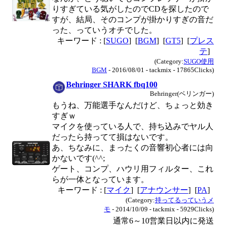
りすぎている気がしたのでCDを探したので
すが、結局、そのコンプが掛かりすぎの音だ
った、っていうオチでした。
キーワード : [
SUGO
] [
BGM
] [
GT5
] [
プレス
テ
]
(Category:
SUGO使用
BGM
- 2016/08/01 - tackmix - 17865Clicks)
Behringer SHARK fbq100
Behringer(ベリンガー)
もうね、万能選手なんだけど、ちょっと効き
すぎｗ
マイクを使っている人で、持ち込みでヤル人
だったら持ってて損はないです。
あ、ちなみに、まったくの音響初心者には向
かないです(^^;
ゲート、コンプ、ハウリ用フィルター、これ
らが一体となっています。
キーワード : [
マイク
] [
アナウンサー
] [
PA
]
(Category:
持ってるっていうメ
モ
- 2014/10/09 - tackmix - 5929Clicks)
通常6～10営業日以内に発送