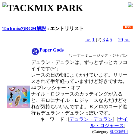
TACKMIX PARK
RSS
TackmixのBGM解説
: エントリリスト
1
(2)
3
4
5
...
29
≪
≫
Paper Gods
ワーナーミュージック・ジャパン
デュラン・デュランは、ずっとずっとカッコ
イイです(^^;
レースの日の朝によくかけています。リリー
スされて半年経っていますけど好きですね。
#4 プレッシャー・オフ
ナイル・ロジャースのカッティングが入る
と、モロにナイル・ロジャースなんだけどそ
れが気持ちいいんですよ。Ｂメロのコード進
行もデュラン・デュランっぽいです。
キーワード : [
デュラン・デュラン
] [
ナイ
ル・ロジャース
]
(Category:
SUGO使用