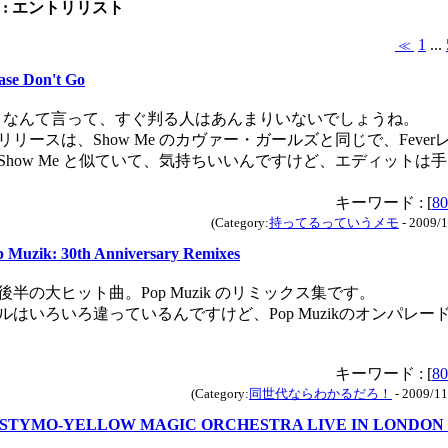
: エントリリスト
1
...
≪
ase Don't Go
obe なんて言って、すぐ判る人はあんまりいないでしょうね。
リリースは、Show Me のカヴァー・ガールズと同じで、Feve
Show Me と似ていて、気持ちいいんですけど、エディットは
キーワード : [
80
(Category:
持ってるっていうメモ
- 2009/1
 Muzik: 30th Anniversary Remixes
代後半の大ヒット曲。Pop Muzik のリミックス集です。
ルはいろいろ違っているんですけど、Pop Muzikのオンパレ
キーワード : [
80
(Category:
同世代ならわかるだろ！
- 2009/11
STYMO-YELLOW MAGIC ORCHESTRA LIVE IN LONDON 20