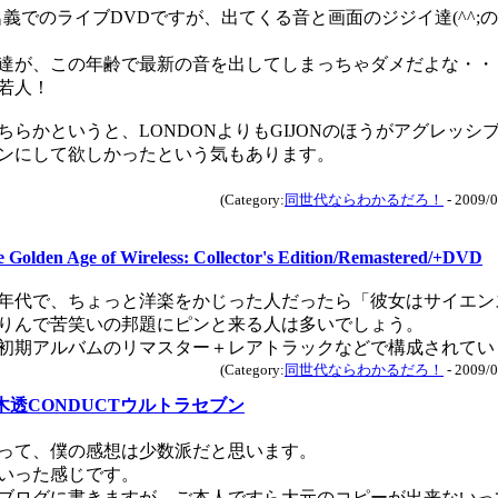
名義でのライブDVDですが、出てくる音と画面のジジイ達(^^;
達が、この年齢で最新の音を出してしまっちゃダメだよな・・
若人！
ちらかというと、LONDONよりもGIJONのほうがアグレッシ
ンにして欲しかったという気もあります。
(Category:
同世代ならわかるだろ！
- 2009/0
 Golden Age of Wireless: Collector's Edition/Remastered/+DVD
年代で、ちょっと洋楽をかじった人だったら「彼女はサイエン
りんで苦笑いの邦題にピンと来る人は多いでしょう。
初期アルバムのリマスター＋レアトラックなどで構成されてい
(Category:
同世代ならわかるだろ！
- 2009/0
木透CONDUCTウルトラセブン
って、僕の感想は少数派だと思います。
といった感じです。
ブログに書きますが、ご本人ですら大元のコピーが出来ないっ