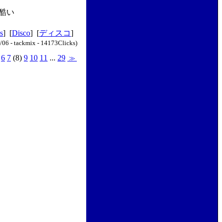
酷い
s
] [
Disco
] [
ディスコ
]
/06 - tackmix - 14173Clicks)
6
7
(8)
9
10
11
...
29
≫