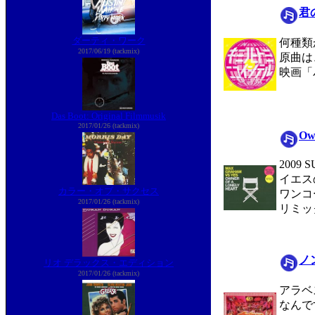
君
ダーティ・ワーク
何種類
2017/06/19 (tackmix)
原曲は
映画「
Das Boot: Original Filmmusik
2017/01/26 (tackmix)
Own
2009
イエス
カラー・オブ・サクセス
ワンコ
2017/01/26 (tackmix)
リミッ
ノ
リオ デラックス・エディション
2017/01/26 (tackmix)
アラベ
なんで