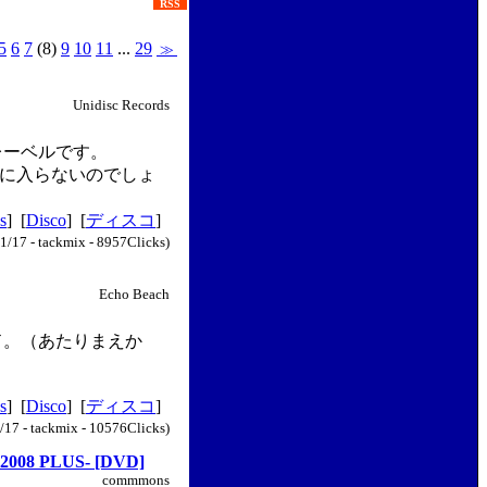
RSS
5
6
7
(8)
9
10
11
...
29
≫
Unidisc Records
rレーベルです。
手に入らないのでしょ
s
] [
Disco
] [
ディスコ
]
1/17 - tackmix - 8957Clicks)
Echo Beach
ード。（あたりまえか
s
] [
Disco
] [
ディスコ
]
/17 - tackmix - 10576Clicks)
08 PLUS- [DVD]
commmons