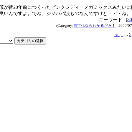
僕が昔20年前につくったピンクレディーメガミックスみたいに
良いんですよ。でね、ジジババ涙ものなんですけど・・・ね。
キーワード : [
80
(Category:
同世代ならわかるだろ！
- 2009/07
1
...
5
≪