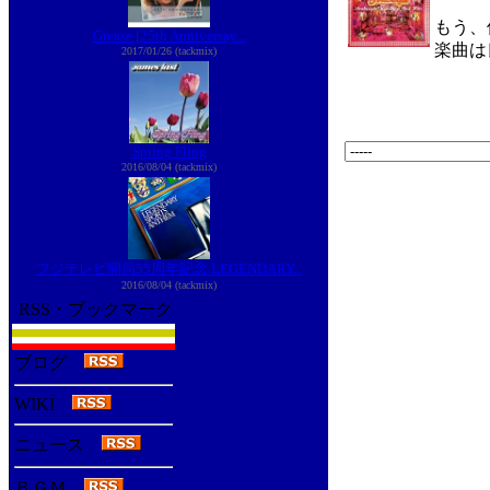
もう、
Grease [25th Anniversay...
楽曲は
2017/01/26 (tackmix)
Spring Fling
2016/08/04 (tackmix)
フジテレビ開局55周年記念 LEGENDARY...
2016/08/04 (tackmix)
RSS・ブックマーク
ブログ
WIKI
ニュース
ＢＧＭ