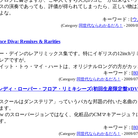
スの演奏であっても、評価が得られてしまったら、正しい物は
よな。
キーワード : [
ウ
(Category:
同世代ならわかるだろ！
- 2009/0
ce Diva: Remixes & Rarities
ー・デインのレアリミックス集です。特にイギリスの12inch
レアですが。
イット・トゥ・マイ・ハートは、オリジナルロングの方がカッ
キーワード : [
80
(Category:
同世代ならわかるだろ！
- 2009/07
ンディ・ローパー・フロア・リミキシーズ(初回生産限定盤)(DV
スクールはダンステリア」っていうバカな邦題の付いた名曲の
ます。
 Now のスローバージョンではなく、化粧品のCMマキアージュ
す。
キーワード : [
80
(Category:
同世代ならわかるだろ！
- 2009/07