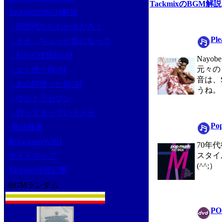
TackmixのBGM解説
TackmixのBGM解説
- 同世代ならわかるだろ！
Ple
- ええ、ちょっと気になって
- SUGO使用BGM
Nay
元々の
- よく使うBGM
音は、
- あの時使ったBGM
うね。
- ウルトラセブン
- 持ってるっていうメモ
Pop
商品検索
新TackmixWIKI
70年
スタイ
サイトマップ
(^^;）
Tackmix注目記事
BGMランダム
PO