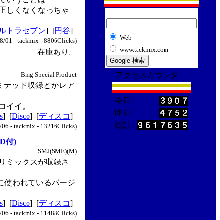
正しくなくなっちゃ
ルトラセブン
] [
円谷
]
Web
8/01 - tackmix - 8806Clicks)
www.tackmix.com
在庫あり。
Bmg Special Product
アクセスカウンタ
リミテッド収録とかレア
今日 :
コイイ。
昨日 :
s
] [
Disco
] [
ディスコ
]
総計 :
/06 - tackmix - 13216Clicks)
D付)
SMJ(SME)(M)
リミックスが収録さ
？に使われているバージ
s
] [
Disco
] [
ディスコ
]
/06 - tackmix - 11488Clicks)