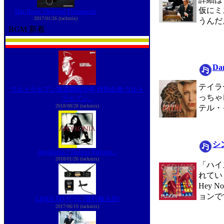
仮にミ
Das Boot: Original Filmmusik
2017/01/26 (tackmix)
うんだ
BGM 新着
Dan
テイラ
ウルトラセブン放送開始50年 特別企画 ウルト
っちゃ
ラセブン...
2018/08/28 (tackmix)
テル・
シ
Apollonia ? Deluxe Edition...
2018/01/26 (tackmix)
「ハイ
れてい
Hey
ョンで
LINE6 XD-V75L [並行輸入品]
2017/06/19 (tackmix)