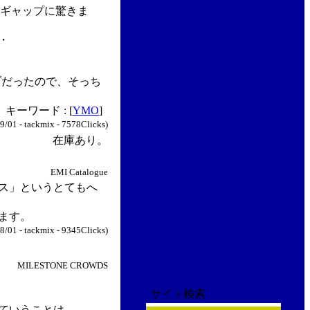
のギャップに驚きま
・
ブだったので、そっち
キーワード : [
YMO
]
9/01 - tackmix - 7578Clicks)
在庫あり。
EMI Catalogue
ス」というとてもへ
ます。
8/01 - tackmix - 9345Clicks)
MILESTONE CROWDS
サイト検索
ていうことは