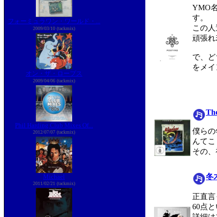
YMO
す。
フォーミュラワン・ワールド・...
この人
2009/03/10 (tackmix)
頑張れ
で、ど
をメイ
オン・ザ・ロープス
2009/04/06 (tackmix)
The
Phil Harding Club Mixes Of...
僕らの
2012/07/07 (tackmix)
んてこ
その、
冬
Michael
2011/02/21 (tackmix)
正直言
60点
詳細は