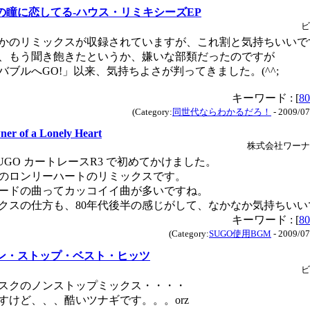
の瞳に恋してる-ハウス・リミキシーズEP
ビ
かのリミックスが収録されていますが、これ割と気持ちいいで
、もう聞き飽きたというか、嫌いな部類だったのですが
バブルへGO!」以来、気持ちよさが判ってきました。(^^;
キーワード : [
80
(Category:
同世代ならわかるだろ！
- 2009/07
er of a Lonely Heart
株式会社ワーナ
 SUGO カートレースR3 で初めてかけました。
のロンリーハートのリミックスです。
ードの曲ってカッコイイ曲が多いですね。
クスの仕方も、80年代後半の感じがして、なかなか気持ちいい
キーワード : [
80
(Category:
SUGO使用BGM
- 2009/07
ン・ストップ・ベスト・ヒッツ
ビ
スクのノンストップミックス・・・・
すけど、、、酷いツナギです。。。orz