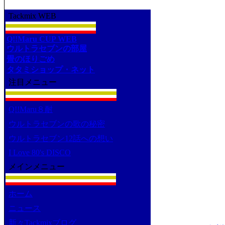
Tackmix WEB
Q!!Maru CUP WEB
ウルトラセブンの部屋
畳のほりごめ
タタミショップ・ネット
注目メニュー
Q!!Maru８耐
ウルトラセブンの歌の秘密
ウルトラセブン12話への想い
I Love 80's DISCO
メインメニュー
ホーム
ニュース
新々Tackmixブログ