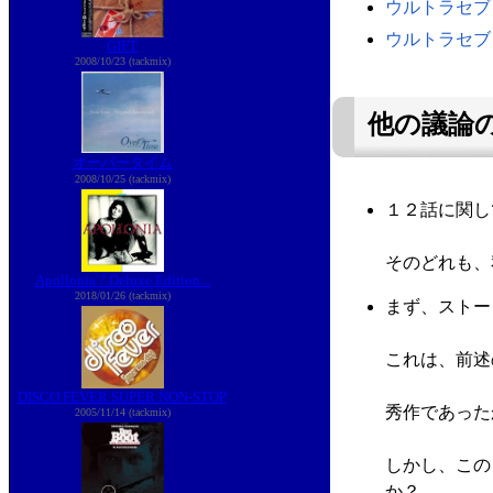
ウルトラセブ
ウルトラセブ
GIFT
2008/10/23 (tackmix)
他の議論
オーバータイム
2008/10/25 (tackmix)
１２話に関し
そのどれも、
Apollonia ? Deluxe Edition...
2018/01/26 (tackmix)
まず、ストー
これは、前述
DISCO FEVER SUPER NON-STOP
秀作であった
2005/11/14 (tackmix)
しかし、この
か？