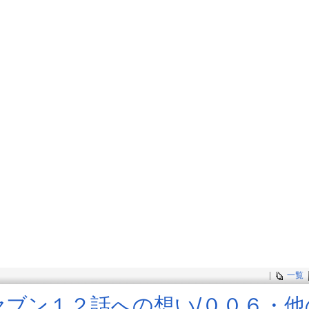
|
一覧
ブン１２話への想い​/００６・