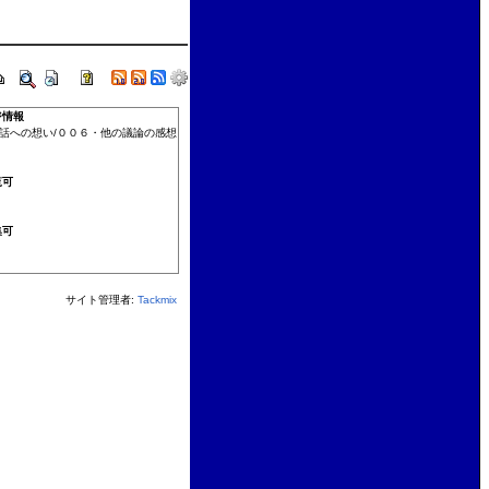
ジ情報
話への想い/００６・他の議論の感想
覧可
集可
サイト管理者:
Tackmix