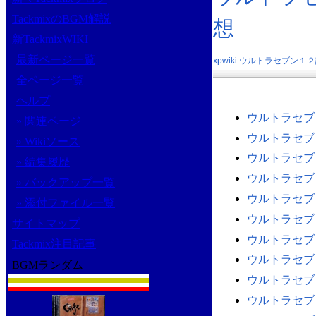
TackmixのBGM解説
想
新TackmixWIKI
最新ページ一覧
xpwiki
:
ウルトラセブン１２
全ページ一覧
ヘルプ
ウルトラセブ
» 関連ページ
ウルトラセブ
» Wikiソース
ウルトラセブ
» 編集履歴
ウルトラセブ
» バックアップ一覧
ウルトラセブ
» 添付ファイル一覧
ウルトラセブ
サイトマップ
ウルトラセブ
Tackmix注目記事
ウルトラセブ
BGMランダム
ウルトラセブ
ウルトラセブ