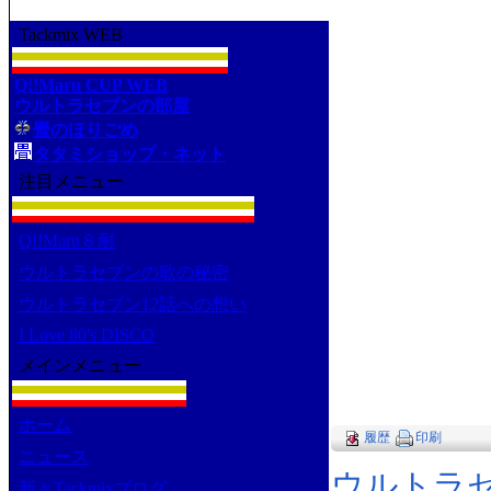
Tackmix WEB
Q!!Maru CUP WEB
ウルトラセブンの部屋
畳のほりごめ
タタミショップ・ネット
注目メニュー
Q!!Maru８耐
ウルトラセブンの歌の秘密
ウルトラセブン12話への想い
I Love 80's DISCO
メインメニュー
ホーム
履歴
印刷
ニュース
ウルトラセ
新々Tackmixブログ