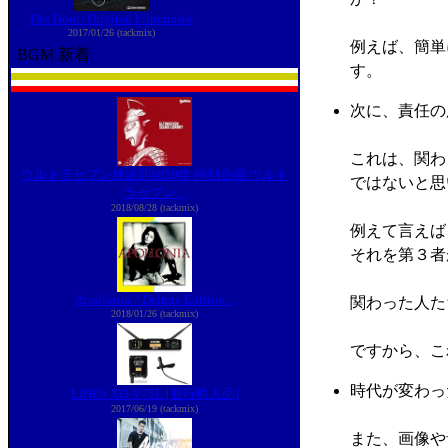
Das Boot: Original Filmmusik
2017/01/26 (tackmix)
例えば、簡単
BGM 新着
す。
次に、責任の
これは、関わ
ウルトラセブン放送開始50年 特別企画 ウルト
ではないと思
ラセブン...
2018/08/28 (tackmix)
例えて言えば
それを第３者
Apollonia ? Deluxe Edition...
関わった人た
2018/01/26 (tackmix)
ですから、こ
時代が変わっ
LINE6 XD-V75L [並行輸入品]
2017/06/19 (tackmix)
また、画像や