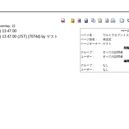
sterday: 22
 13:47:00
ぺー
ぺージ名 :
ウルトラセブン１２
13:47:00 (JST) (7074d) by ゲスト
ページ別名 :
未設定
ページオーナー :
ゲスト
閲
グループ :
すべての訪問者
ユーザー :
すべての訪問者
編
グループ :
なし
ユーザー :
なし