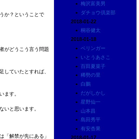
梅沢富美男
ダチョウ倶楽部
うか？ということで
2018-01-22
桐谷健太
2018-01-18
ベリンガー
者がどうこう言う問題
いとうあさこ
百田夏菜子
足していたとすれば、
稀勢の里
白鵬
だがしかし
います。
星野仙一
ないと思います。
山本昌
島田秀平
有安杏果
は「解禁が先にある」
2018-01-17