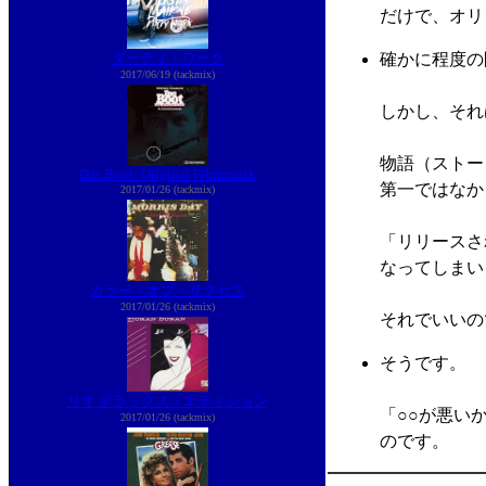
だけで、オリ
確かに程度の
ダーティ・ワーク
2017/06/19 (tackmix)
しかし、それ
物語（ストー
Das Boot: Original Filmmusik
第一ではなか
2017/01/26 (tackmix)
「リリースさ
なってしまい
カラー・オブ・サクセス
2017/01/26 (tackmix)
それでいいの
そうです。
リオ デラックス・エディション
「○○が悪い
2017/01/26 (tackmix)
のです。