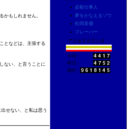
必殺仕事人
夢をかなえるゾウ
るかもしれません。
松岡茉優
フレーバー
アクセスカウンタ
ことなどは、主張する
今日 :
昨日 :
しない、と言うことに
総計 :
に出せない、と私は思う