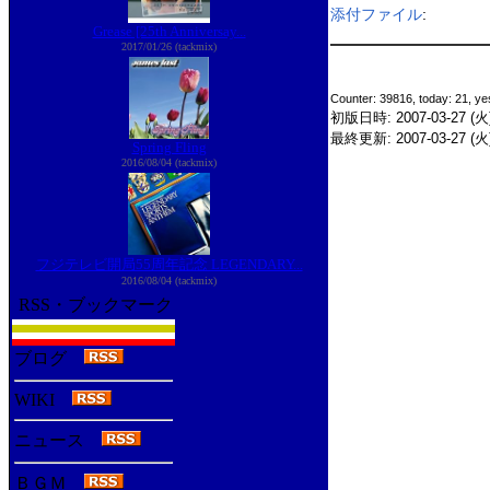
添付ファイル
:
Grease [25th Anniversay...
2017/01/26 (tackmix)
Counter: 39816, today: 21, ye
初版日時: 2007-03-27 (火)
最終更新: 2007-03-27 (火) 
Spring Fling
2016/08/04 (tackmix)
フジテレビ開局55周年記念 LEGENDARY...
2016/08/04 (tackmix)
RSS・ブックマーク
ブログ
WIKI
ニュース
ＢＧＭ