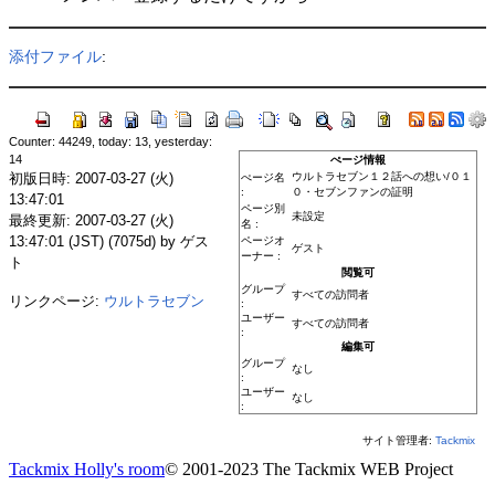
添付ファイル
:
Counter: 44249, today: 13, yesterday:
14
ぺージ情報
初版日時: 2007-03-27 (火)
ウルトラセブン１２話への想い/０１
ぺージ名
:
０・セブンファンの証明
13:47:01
ページ別
未設定
最終更新: 2007-03-27 (火)
名 :
13:47:01 (JST) (7075d) by ゲス
ページオ
ゲスト
ーナー :
ト
閲覧可
グループ
すべての訪問者
リンクページ:
ウルトラセブン
:
ユーザー
すべての訪問者
:
編集可
グループ
なし
:
ユーザー
なし
:
サイト管理者:
Tackmix
Tackmix Holly's room
© 2001-2023 The Tackmix WEB Project